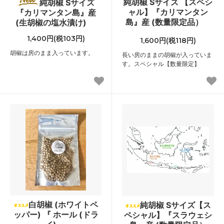
純胡椒 Sサイズ 【スペシ
純胡椒 Sサイズ
ャル】『カリマンタン
『カリマンタン島』産
島』産 (数量限定品）
(生胡椒の塩水漬け)
1,400円(税103円)
1,600円(税118円)
胡椒は房のまま入っています。
長い房のままの胡椒が入っていま
す。スペシャル【数量限定】
白胡椒 (ホワイトペ
純胡椒 Sサイズ【ス
ッパー) 『 ホール (ドラ
ペシャル】『スラウェシ