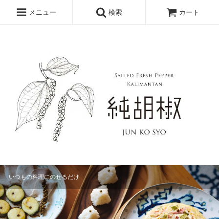
純胡椒 仙人スパイス 生胡椒
メニュー
検索
カート
いつもの料理にのせるだけ