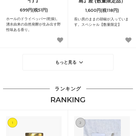
イ) 』
島』産 (数量限定品）
699円(税51円)
1,600円(税118円)
ホールのドライペッパー(乾燥)。
長い房のままの胡椒が入っていま
湧水由来の自然発酵が生み出す野
す。スペシャル【数量限定】
性味ある香り。
もっと見る
ランキング
RANKING
1
2