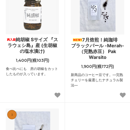
純胡椒 Sサイズ 『ス
7月焙煎！純珈琲
ラウェシ島』産 (生胡椒
ブラックパール -Merah-
の塩水漬け)
（完熟赤豆） Pak
Warsito
1,400円(税103円)
1,900円(税172円)
食べ比べにも 房の胡椒をカット
したものが入っています。
新商品のコーヒー豆です。―完熟
チェリーを厳選したナチュラル製
法―
3