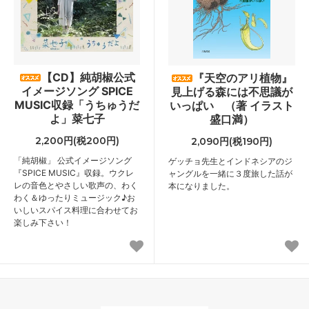
【CD】純胡椒公式
『天空のアリ植物』
イメージソング SPICE
見上げる森には不思議が
MUSIC収録「うちゅうだ
いっぱい （著 イラスト
よ」菜七子
盛口満）
2,200円(税200円)
2,090円(税190円)
「純胡椒」 公式イメージソング
ゲッチョ先生とインドネシアのジ
『SPICE MUSIC』収録。ウクレ
ャングルを一緒に３度旅した話が
レの音色とやさしい歌声の、わく
本になりました。
わく＆ゆったりミュージック♪お
いしいスパイス料理に合わせてお
楽しみ下さい！