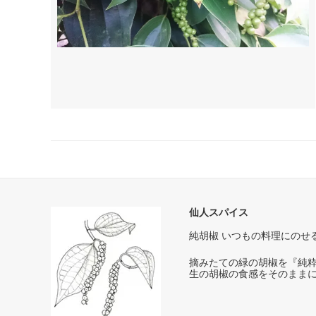
仙人スパイス
純胡椒 いつもの料理にのせ
摘みたての緑の胡椒を『純
生の胡椒の食感をそのまま