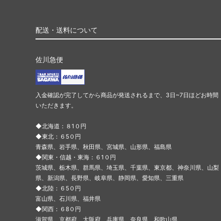
配送・送料について
佐川急便
入金確認が完了してから商品が発送されるまで、3日~7日ほどお時間
いただきます。
◆北海道：８1０円
◆東北：６5０円
青森県、岩手県、秋田県、宮城県、山形県、福島県
◆関東・信越・東海：６1０円
茨城県、栃木県、群馬県、埼玉県、千葉県、東京都、神奈川県、山梨
県、新潟県、長野県、岐阜県、静岡県、愛知県、三重県
◆北陸：６5０円
富山県、石川県、福井県
◆関西：６8０円
滋賀県、京都府、大阪府、兵庫県、奈良県、和歌山県