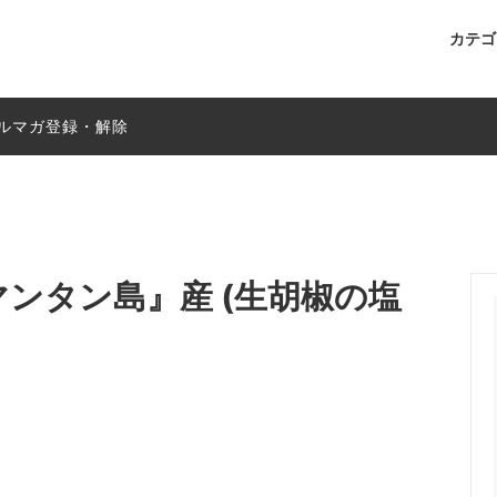
カテ
ズ
（ドライ）
い胡椒はカリマンタンから
Mサイズ
贈答用セット
自動返信メールが届かない場合
ルマガ登録・解除
（ドライ）
 取扱店 ショップリスト
贈り物BOX
純胡椒は、よりナチュラルなつ
目指して
MUSIC♪
メディア掲載情報
マンタン島』産 (生胡椒の塩