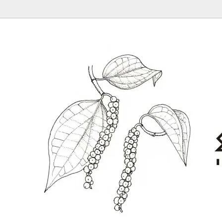
純胡椒 仙人スパイス 生胡椒