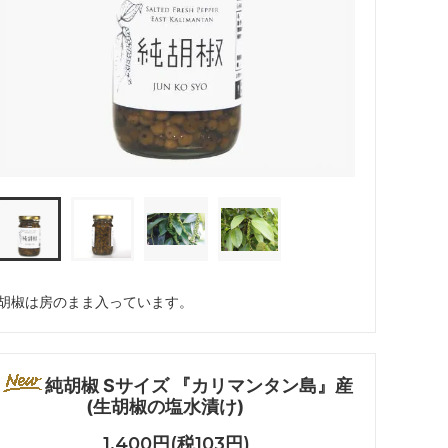
胡椒は房のまま入っています。
純胡椒 Sサイズ 『カリマンタン島』産
(生胡椒の塩水漬け)
1,400円(税103円)