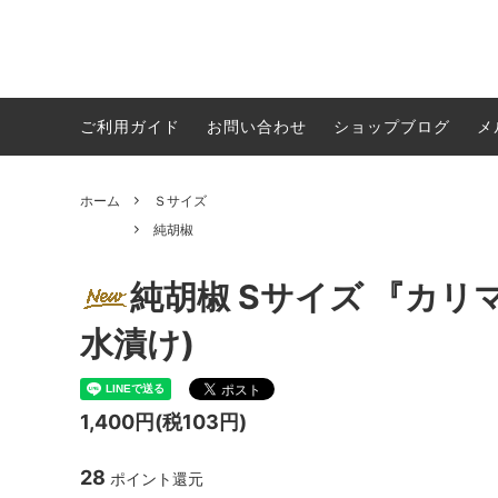
純珈琲 ブラックパール
純胡椒
純胡椒レシピ＆おすすめ食べ方
Ｓサイ
白胡椒
おいし
ご利用ガイド
お問い合わせ
ショップブログ
メ
miniサイズ
贈り物・プレゼント用の発送については
白胡椒
純胡椒
ホーム
Ｓサイズ
CD・本
メールマガジン登録
SPICE 
純胡椒
純胡椒 Sサイズ 『カリ
水漬け)
1,400円(税103円)
28
ポイント還元