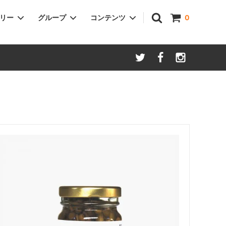
ゴリー
グループ
コンテンツ
0
は
Ｌサイズ
CD・本
領収書が必要な際は
くり方を
エコ包装
卸）お取引希望 小売店・飲食店 様へ
純胡椒 価格改定のお知らせ