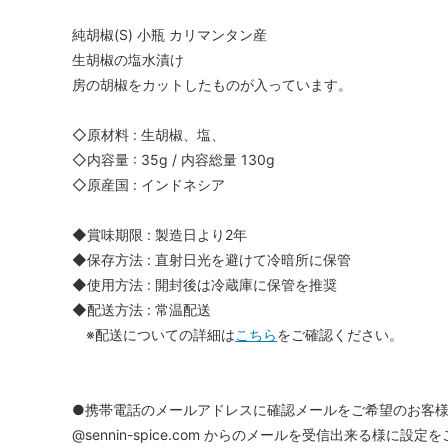
純胡椒(S) 小瓶 カリマンタン産
生胡椒の塩水漬け
房の胡椒をカットしたものが入っています。
◇原材料 : 生胡椒、塩、
◇内容量 : 35g / 内容総量 130g
◇原産国 : インドネシア
◆賞味期限 : 製造日より2年
◆保存方法 : 直射日光を避けて冷暗所に保管
◆使用方法 : 開封後は冷蔵庫に保管を推奨
◆配送方法 : 常温配送
※配送についての詳細は
こちら
をご確認ください。
●携帯電話のメールアドレスに確認メールをご希望のお客
@sennin-spice.com からのメールを受信出来る様に設