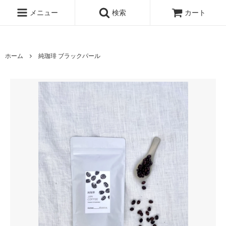
純胡椒 仙人スパイス 生胡椒
メニュー
検索
カート
ホーム
純珈琲 ブラックパール