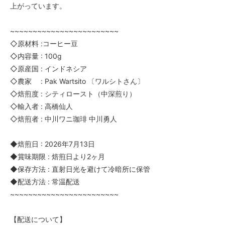
上がっています。
~~~~~~~~~~~~~~~~~~~~~~~~
◇原材料 :コーヒー豆
◇内容量 : 100g
◇原産国 : インドネシア
◇農家 : Pak Wartsito 〔ワルシトさん〕
◇焙煎度 : シティロースト（中深煎り）
◇輸入者 : 高橋仙人
◇焙煎者 : 中川ワニ珈琲 中川勇人
◆焙煎日 : 2026年7月13日
◆賞味期限 : 焙煎日より2ヶ月
◆保存方法 : 直射日光を避けて冷暗所に保管
◆配送方法 : 常温配送
~~~~~~~~~~~~~~~~~~~~~~~~
【配送について】